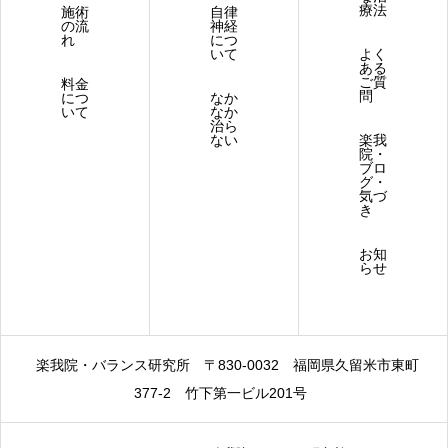
療法
施術
自律
の流
神経
れ
につ
いて
よく
ある
ご質
料金
問
につ
なか
いて
なか
治ら
ない
楽我
院・
ブロ
グ・
気づ
き
お知
らせ
楽我院・バランス研究所
〒830-0032
福岡県久留米市東町
377-2 竹下第一ビル201号